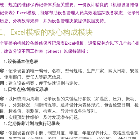
统、规范的维修保养记录体系至关重要。一份设计精良的《机械设备维修
记录表》Excel模板，能够帮助设备管理人员高效地追踪设备状态、记录
历史、分析故障规律，并为设备管理决策提供数据支持。
二、Excel模板的核心构成模块
个完整的机械设备维修保养记录表Excel模板，通常应包含以下几个核心
，建议分设不同工作表（Sheet）以保持清晰：
设备基本信息表
容
：记录设备的唯一编号、名称、型号规格、生产厂家、购入日期、安装
、使用部门、责任人等静态信息。
用
：建立设备档案，便于快速识别与定位。
日常点检/巡检记录表
容
：以日或周为周期，记录设备的关键运行参数（如温度、压力、振动、
等）、外观状况、润滑情况等。通常设计为表格形式，包含检查日期、检
目、标准值、实测值、检查人、异常情况备注等列。
用
：实现预防性维护，及时发现潜在问题。
定期保养计划与执行记录表
容
：依据设备保养手册，制定月度、季度、年度保养计划。表格应包含保
期、保养项目（如清洁、紧固、更换滤芯/润滑油、校准等）、计划日期