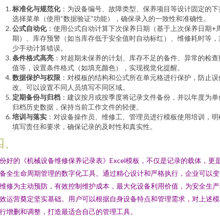
标准化与规范化
：为设备编号、故障类型、保养项目等设计固定的下
选择菜单（使用“数据验证”功能），确保录入的一致性和准确性。
公式自动化
：使用公式自动计算下次保养日期（基于上次保养日期+
期）、库存预警（如当库存低于安全值时自动标红）、维修耗时等，
少手动计算错误。
条件格式高亮
：对超期未保养的计划、库存不足的备件、异常的检查
值等，设置条件格式（如填充颜色），实现视觉化提醒。
数据保护与权限
：对模板的结构和公式所在单元格进行保护，防止误
改。可以设置不同人员填写不同区域。
定期备份与归档
：建议按月或按季度将记录文件备份，并以年度为单
归档历史数据，保持当前工作文件的轻便。
培训与落实
：对设备操作员、维修工、管理员进行模板使用培训，明
填写责任和要求，确保记录的及时性和真实性。
四、
份好的《机械设备维修保养记录表》Excel模板，不仅是记录的载体，更
备全生命周期管理的数字化工具。通过精心设计和严格执行，企业可以变
维修为主动预防，有效控制维护成本，最大化设备利用价值，为安全生产
效运营奠定坚实基础。用户可以根据自身设备特点和管理需求，对上述模
行增删和调整，打造最适合自己的管理工具。