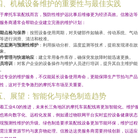
四、机械设备维护的重要性与最佳实践
于摩托车装配线而言，预防性维护远比事后维修更为经济高效。信雅达等
服务商通常会帮助企业建立完善的维护计划：
期点检与保养
：按照设备使用周期，对关键部件如轴承、传动系统、气动
等进行润滑、清洁和校准。
态监测与预测性维护
：利用振动分析、温度监测等技术，提前发现潜在故
象。
件管理与快速响应
：建立常用备件库存，确保突发故障时能迅速更换。
员培训
：对客户企业的设备操作与维护人员进行培训，提升其自主维护能
。
过专业的维护服务，不仅能延长设备使用寿命，更能保障生产节拍与产品
性，这对于竞争激烈的摩托车市场至关重要。
五、展望：智能化与绿色制造趋势
着工业4.0的推进，未来长三角地区的摩托车装配线将更加智能化。维护
也将向数字化、远程化发展，例如通过物联网平台实时监控设备健康状态
现预测性维护的升级。绿色制造要求装配线设备更加节能环保，维护过程
需注重资源节约与废弃物处理。信雅达这类服务商需要持续创新，以适应