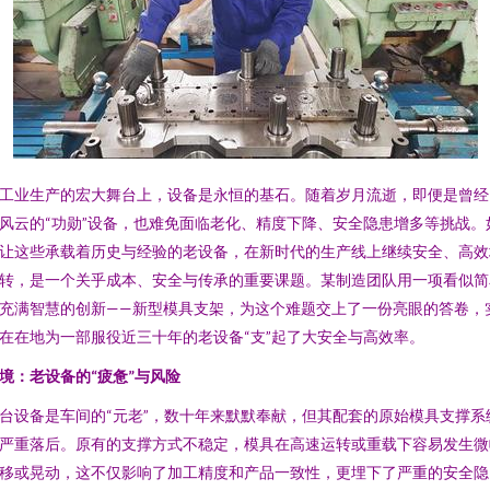
工业生产的宏大舞台上，设备是永恒的基石。随着岁月流逝，即便是曾经
风云的“功勋”设备，也难免面临老化、精度下降、安全隐患增多等挑战。
让这些承载着历史与经验的老设备，在新时代的生产线上继续安全、高效
转，是一个关乎成本、安全与传承的重要课题。某制造团队用一项看似简
充满智慧的创新——新型模具支架，为这个难题交上了一份亮眼的答卷，
在在地为一部服役近三十年的老设备“支”起了大安全与高效率。
境：老设备的“疲惫”与风险
台设备是车间的“元老”，数十年来默默奉献，但其配套的原始模具支撑系
严重落后。原有的支撑方式不稳定，模具在高速运转或重载下容易发生微
移或晃动，这不仅影响了加工精度和产品一致性，更埋下了严重的安全隐