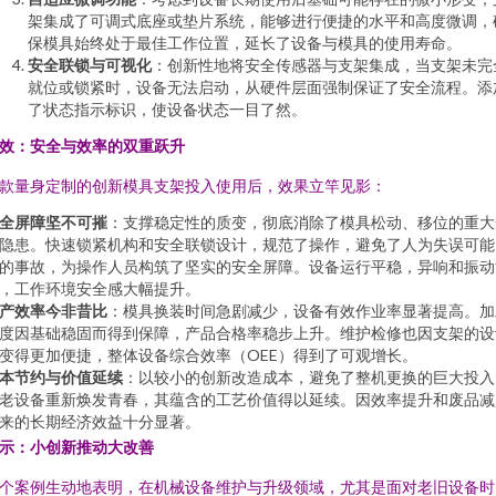
架集成了可调式底座或垫片系统，能够进行便捷的水平和高度微调，
保模具始终处于最佳工作位置，延长了设备与模具的使用寿命。
安全联锁与可视化
：创新性地将安全传感器与支架集成，当支架未完
就位或锁紧时，设备无法启动，从硬件层面强制保证了安全流程。添
了状态指示标识，使设备状态一目了然。
效：安全与效率的双重跃升
款量身定制的创新模具支架投入使用后，效果立竿见影：
全屏障坚不可摧
：支撑稳定性的质变，彻底消除了模具松动、移位的重大
隐患。快速锁紧机构和安全联锁设计，规范了操作，避免了人为失误可能
的事故，为操作人员构筑了坚实的安全屏障。设备运行平稳，异响和振动
，工作环境安全感大幅提升。
产效率今非昔比
：模具换装时间急剧减少，设备有效作业率显著提高。加
度因基础稳固而得到保障，产品合格率稳步上升。维护检修也因支架的设
变得更加便捷，整体设备综合效率（OEE）得到了可观增长。
本节约与价值延续
：以较小的创新改造成本，避免了整机更换的巨大投入
老设备重新焕发青春，其蕴含的工艺价值得以延续。因效率提升和废品减
来的长期经济效益十分显著。
示：小创新推动大改善
个案例生动地表明，在机械设备维护与升级领域，尤其是面对老旧设备时