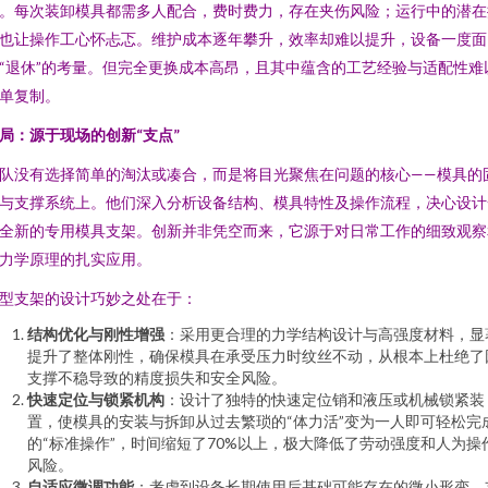
。每次装卸模具都需多人配合，费时费力，存在夹伤风险；运行中的潜在
也让操作工心怀忐忑。维护成本逐年攀升，效率却难以提升，设备一度面
“退休”的考量。但完全更换成本高昂，且其中蕴含的工艺经验与适配性难
单复制。
局：源于现场的创新“支点”
队没有选择简单的淘汰或凑合，而是将目光聚焦在问题的核心——模具的
与支撑系统上。他们深入分析设备结构、模具特性及操作流程，决心设计
全新的专用模具支架。创新并非凭空而来，它源于对日常工作的细致观察
力学原理的扎实应用。
型支架的设计巧妙之处在于：
结构优化与刚性增强
：采用更合理的力学结构设计与高强度材料，显
提升了整体刚性，确保模具在承受压力时纹丝不动，从根本上杜绝了
支撑不稳导致的精度损失和安全风险。
快速定位与锁紧机构
：设计了独特的快速定位销和液压或机械锁紧装
置，使模具的安装与拆卸从过去繁琐的“体力活”变为一人即可轻松完
的“标准操作”，时间缩短了70%以上，极大降低了劳动强度和人为操
风险。
自适应微调功能
：考虑到设备长期使用后基础可能存在的微小形变，