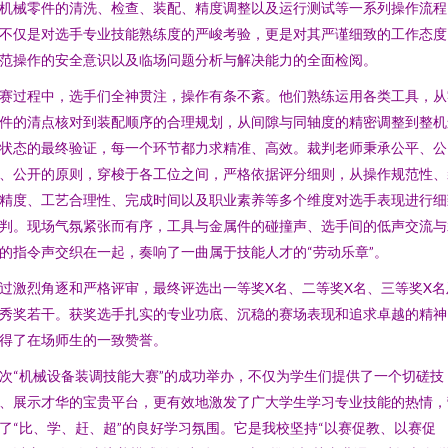
机械零件的清洗、检查、装配、精度调整以及运行测试等一系列操作流程
不仅是对选手专业技能熟练度的严峻考验，更是对其严谨细致的工作态度
范操作的安全意识以及临场问题分析与解决能力的全面检阅。
赛过程中，选手们全神贯注，操作有条不紊。他们熟练运用各类工具，从
件的清点核对到装配顺序的合理规划，从间隙与同轴度的精密调整到整机
状态的最终验证，每一个环节都力求精准、高效。裁判老师秉承公平、公
、公开的原则，穿梭于各工位之间，严格依据评分细则，从操作规范性、
精度、工艺合理性、完成时间以及职业素养等多个维度对选手表现进行细
判。现场气氛紧张而有序，工具与金属件的碰撞声、选手间的低声交流与
的指令声交织在一起，奏响了一曲属于技能人才的“劳动乐章”。
过激烈角逐和严格评审，最终评选出一等奖X名、二等奖X名、三等奖X名
秀奖若干。获奖选手扎实的专业功底、沉稳的赛场表现和追求卓越的精神
得了在场师生的一致赞誉。
次“机械设备装调技能大赛”的成功举办，不仅为学生们提供了一个切磋技
、展示才华的宝贵平台，更有效地激发了广大学生学习专业技能的热情，
了“比、学、赶、超”的良好学习氛围。它是我校坚持“以赛促教、以赛促